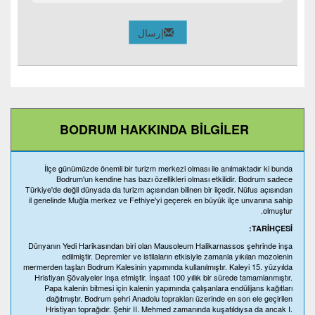
إرسال
BODRUM HAKKINDA BİLGİLER
İlçe günümüzde önemli bir turizm merkezi olması ile anılmaktadır ki bunda
Bodrum'un kendine has bazı özellikleri olması etkilidir. Bodrum sadece
Türkiye'de değil dünyada da turizm açısından bilinen bir ilçedir. Nüfus açısından
il genelinde Muğla merkez ve Fethiye'yi geçerek en büyük ilçe unvanına sahip
olmuştur.
TARİHÇESİ:
Dünyanın Yedi Harikasından biri olan Mausoleum Halikarnassos şehrinde inşa
edilmiştir. Depremler ve istilaların etkisiyle zamanla yıkılan mozolenin
mermerden taşları Bodrum Kalesinin yapımında kullanılmıştır. Kaleyi 15. yüzyılda
Hristiyan Şövalyeler inşa etmiştir. İnşaat 100 yıllık bir sürede tamamlanmıştır.
Papa kalenin bitmesi için kalenin yapımında çalışanlara endülijans kağıtları
dağıtmıştır. Bodrum şehri Anadolu toprakları üzerinde en son ele geçirilen
Hristiyan toprağıdır. Şehir II. Mehmed zamanında kuşatıldıysa da ancak I.