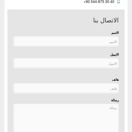
+90 544-875 30 40
الاتصال بنا
الاسم
الايميل
هاتف
رسالة