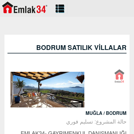
BODRUM SATILIK VİLLALAR
MUĞLA / BODRUM
حالة المشروع: تسليم فوري
EMLAK34- GAYRIMENKUL DANIŞMANLIĞI