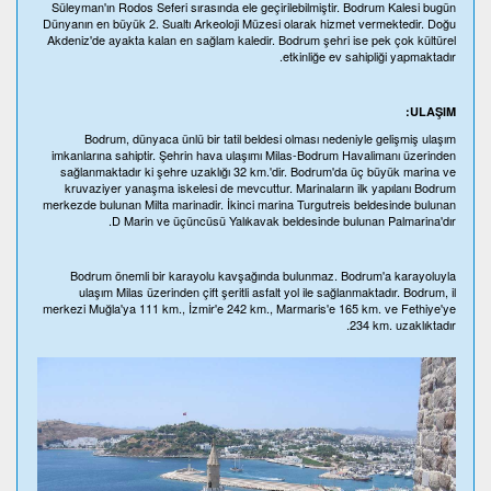
Süleyman'ın Rodos Seferi sırasında ele geçirilebilmiştir. Bodrum Kalesi bugün
Dünyanın en büyük 2. Sualtı Arkeoloji Müzesi olarak hizmet vermektedir. Doğu
Akdeniz'de ayakta kalan en sağlam kaledir. Bodrum şehri ise pek çok kültürel
etkinliğe ev sahipliği yapmaktadır.
ULAŞIM:
Bodrum, dünyaca ünlü bir tatil beldesi olması nedeniyle gelişmiş ulaşım
imkanlarına sahiptir. Şehrin hava ulaşımı Milas-Bodrum Havalimanı üzerinden
sağlanmaktadır ki şehre uzaklığı 32 km.'dir. Bodrum'da üç büyük marina ve
kruvaziyer yanaşma iskelesi de mevcuttur. Marinaların ilk yapılanı Bodrum
merkezde bulunan Milta marinadir. İkinci marina Turgutreis beldesinde bulunan
D Marin ve üçüncüsü Yalıkavak beldesinde bulunan Palmarina'dır.
Bodrum önemli bir karayolu kavşağında bulunmaz. Bodrum'a karayoluyla
ulaşım Milas üzerinden çift şeritli asfalt yol ile sağlanmaktadır. Bodrum, il
merkezi Muğla'ya 111 km., İzmir'e 242 km., Marmaris'e 165 km. ve Fethiye'ye
234 km. uzaklıktadır.