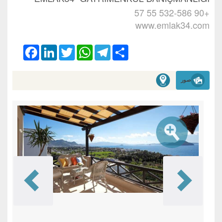
+90 532-586 55 57
www.emlak34.com
Facebook
LinkedIn
Twitter
WhatsApp
Telegram
Share
صور