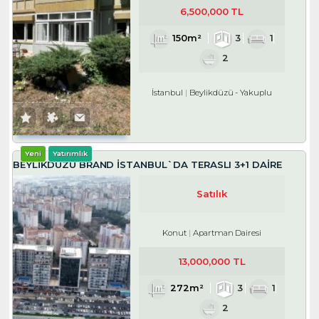
6,500,000 TL
150m²
3
1
2
İstanbul
Beylikdüzü
-
Yakuplu
Yeni
Yatırımlık
BEYLİKDÜZÜ BRAND İSTANBUL`DA TERASLI 3+1 DAİRE
Satılık
Konut
Apartman Dairesi
13,000,000 TL
272m²
3
1
2