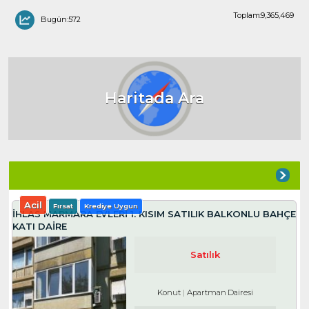
Toplam:9,365,469
Bugün:572
Haritada Ara
Acil
Fırsat
Krediye Uygun
İHLAS MARMARA EVLERI 1. KISIM SATILIK BALKONLU BAHÇE
KATI DAIRE
Satılık
Konut
Apartman Dairesi