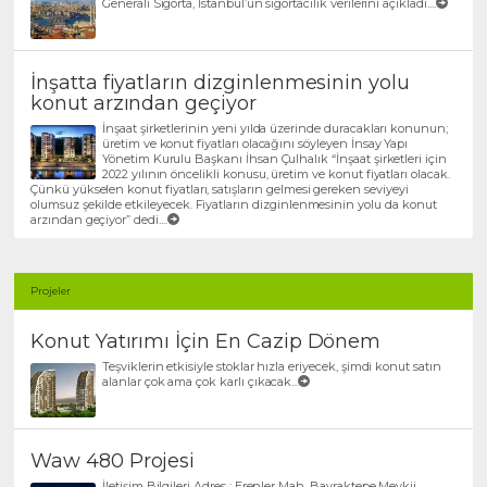
Generali Sigorta, İstanbul’un sigortacılık verilerini açıkladı....
İnşatta fiyatların dizginlenmesinin yolu
konut arzından geçiyor
İnşaat şirketlerinin yeni yılda üzerinde duracakları konunun;
üretim ve konut fiyatları olacağını söyleyen İnsay Yapı
Yönetim Kurulu Başkanı İhsan Çulhalık “İnşaat şirketleri için
2022 yılının öncelikli konusu, üretim ve konut fiyatları olacak.
Çünkü yükselen konut fiyatları, satışların gelmesi gereken seviyeyi
olumsuz şekilde etkileyecek. Fiyatların dizginlenmesinin yolu da konut
arzından geçiyor” dedi....
Projeler
Konut Yatırımı İçin En Cazip Dönem
Teşviklerin etkisiyle stoklar hızla eriyecek, şimdi konut satın
alanlar çok ama çok karlı çıkacak...
Waw 480 Projesi
İletişim Bilgileri Adres : Erenler Mah. Bayraktepe Mevkii