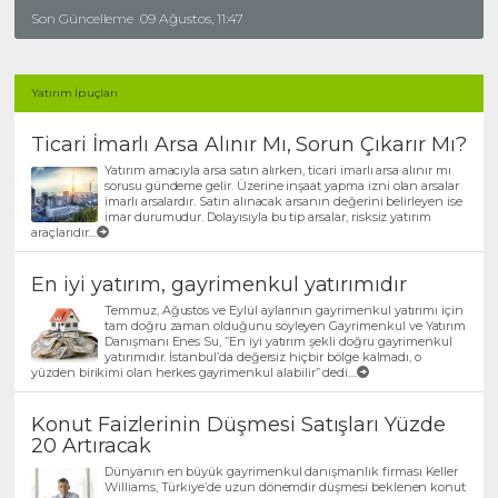
Son Güncelleme
09 Ağustos, 11:47
Yatırım İp uçları
Ticari İmarlı Arsa Alınır Mı, Sorun Çıkarır Mı?
Yatırım amacıyla arsa satın alırken, ticari imarlı arsa alınır mı
sorusu gündeme gelir. Üzerine inşaat yapma izni olan arsalar
imarlı arsalardır. Satın alınacak arsanın değerini belirleyen ise
imar durumudur. Dolayısıyla bu tip arsalar, risksiz yatırım
araçlarıdır....
En iyi yatırım, gayrimenkul yatırımıdır
Temmuz, Ağustos ve Eylül aylarının gayrimenkul yatırımı için
tam doğru zaman olduğunu söyleyen Gayrimenkul ve Yatırım
Danışmanı Enes Su, ”En iyi yatırım şekli doğru gayrimenkul
yatırımıdır. İstanbul’da değersiz hiçbir bölge kalmadı, o
yüzden birikimi olan herkes gayrimenkul alabilir” dedi....
Konut Faizlerinin Düşmesi Satışları Yüzde
20 Artıracak
Dünyanın en büyük gayrimenkul danışmanlık firması Keller
Williams, Türkiye’de uzun dönemdir düşmesi beklenen konut