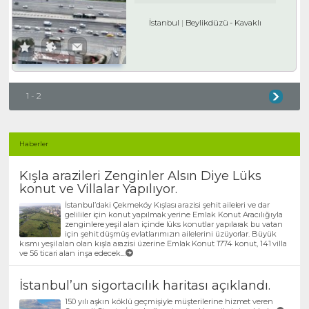
İstanbul
Beylikdüzü
-
Kavaklı
1 - 2
Haberler
Kışla arazileri Zenginler Alsın Diye Lüks
konut ve Villalar Yapılıyor.
İstanbul’daki Çekmeköy Kışlası arazisi şehit aileleri ve dar
gelililer için konut yapılmak yerine Emlak Konut Aracılığıyla
zenginlere yeşil alan içinde lüks konutlar yapılarak bu vatan
için şehit düşmüş evlatlarımızın ailelerini üzüyorlar. Büyük
kısmı yeşil alan olan kışla arazisi üzerine Emlak Konut 1774 konut, 141 villa
ve 56 ticari alan inşa edecek....
İstanbul’un sigortacılık haritası açıklandı.
150 yılı aşkın köklü geçmişiyle müşterilerine hizmet veren