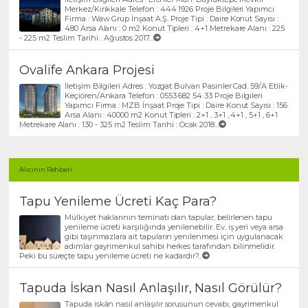
Merkez/Kırıkkale Telefon : 444 1926 Proje Bilgileri Yapımcı
Firma : Waw Grup İnşaat A.Ş. Proje Tipi : Daire Konut Sayısı :
480 Arsa Alanı : 0 m2 Konut Tipleri : 4+1 Metrekare Alanı : 225
- 225 m2 Teslim Tarihi : Ağustos 2017...
Ovalife Ankara Projesi
İletişim Bilgileri Adres : Yozgat Bulvarı Pasinler Cad. 59/A Etlik-
Keçiören/Ankara Telefon : 0553 682 54 33 Proje Bilgileri
Yapımcı Firma : MZB İnşaat Proje Tipi : Daire Konut Sayısı : 156
Arsa Alanı : 40000 m2 Konut Tipleri : 2+1 , 3+1 , 4+1 , 5+1 , 6+1
Metrekare Alanı : 130 - 325 m2 Teslim Tarihi : Ocak 2018...
Alıcının Rehberi
Tapu Yenileme Ücreti Kaç Para?
Mülkiyet haklarının teminatı olan tapular, belirlenen tapu
yenileme ücreti karşılığında yenilenebilir. Ev, iş yeri veya arsa
gibi taşınmazlara ait tapuların yenilenmesi için uygulanacak
adımlar gayrimenkul sahibi herkes tarafından bilinmelidir.
Peki bu süreçte tapu yenileme ücreti ne kadardır?...
Tapuda İskan Nasıl Anlaşılır, Nasıl Görülür?
Tapuda iskân nasıl anlaşılır sorusunun cevabı, gayrimenkul