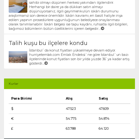
sahibi olmayı düşünen herkesi yakından ilgilendirir.
Herhangi bir daire ya da dükkan satın almayı
düşünüyorsanız, ilgili gayrimenkulün iskân durumunu
araştırmanız son derece önemlidir. İskân kavramı, en basit haliyle inşa
edilen yapının prosedürlere uygunluğunun belediyece onaylanması
olarak tanımlanabilir. İskân belgesi ise tapu kaydını, ruhsatla ilgili bilgileri,
bağımsız bölümlerin bütün özelliklerini içeren belgedir....
Talih kuşu bu ilçelere kondu
İstanbul`da konut fiyatları yükselmeye devam ediyor.
hurriyetemlak.com Emlak Endeksi`ne göre İstanbul`un bazı
ilçelerinde konut fiyatları son bir yılda yüzde 36`ya kadar artış
gösterdi....
Kurlar
Para Birimi
Alış
Satış
$
47.523
47.609
€
54.775
54.874
£
63.788
64.120