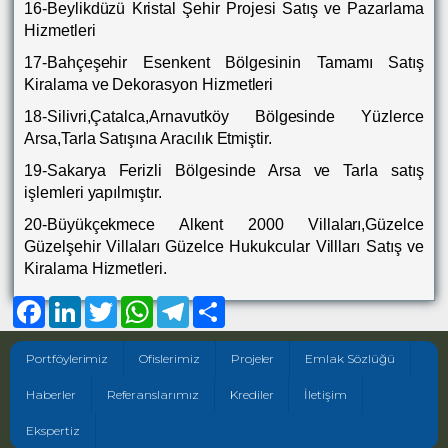
16-Beylikdüzü Kristal Şehir Projesi Satış ve Pazarlama
Hizmetleri
17-Bahçeşehir Esenkent Bölgesinin Tamamı Satış
Kiralama ve Dekorasyon Hizmetleri
18-Silivri,Çatalca,Arnavutköy Bölgesinde Yüzlerce
Arsa,Tarla Satışına Aracılık Etmiştir.
19-Sakarya Ferizli Bölgesinde Arsa ve Tarla satış
işlemleri yapılmıştır.
20-Büyükçekmece Alkent 2000 Villaları,Güzelce
Güzelşehir Villaları Güzelce Hukukcular Villları Satış ve
Kiralama Hizmetleri.
Facebook
LinkedIn
Twitter
WhatsApp
Telegram
Share
Portföylerimiz
Ofislerimiz
Projeler
Emlak Sözlüğü
Haberler
Referanslarımız
Krediler
İletişim
Ekspertiz